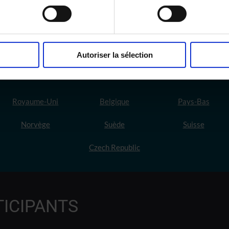
Autoriser la sélection
PAYS PARTICIPANTS
Royaume-Uni
Belgique
Pays-Bas
Norvège
Suède
Suisse
Czech Republic
TICIPANTS