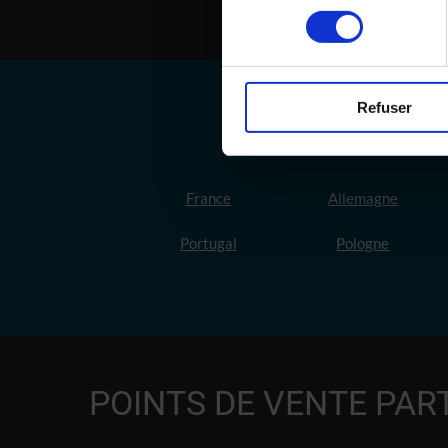
consentement
Refuser
France
Allemagne
Portugal
Pologne
POINTS DE VENTE PAR