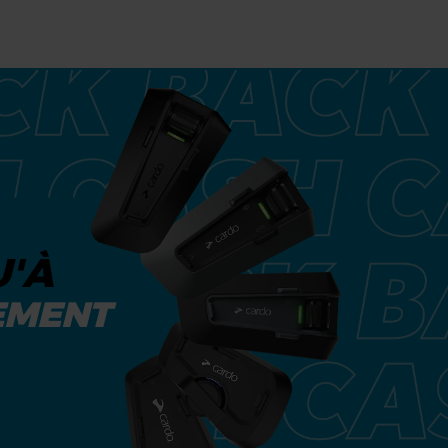
U'À
EMENT