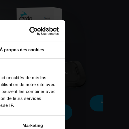
À propos des cookies
onctionnalités de médias
ilisation de notre site avec
ui peuvent les combiner avec
tion de leurs services.
EN SAVOIR PLUS SUR
sse IP.
CE PRODUIT
R
EN
Marketing