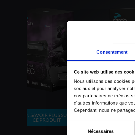
Consentement
Ce site web utilise des cook
Nous utilisons des cookies po
sociaux et pour analyser notr
nos partenaires de médias so
d'autres informations que vous
Cependant, nous ne partageo
SUR
EN SAVOIR PLUS SUR
CE PRODUIT
Sélection
Nécessaires
du