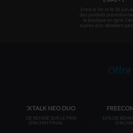
Entre le 1er et le 30 juin,
des produits promotionne
la boutique en ligne Ca
auprès d’un détaillant part
Offre
 DUO
FREECOM 4X DUO
E PRIX
10 % DE REMISE SUR LE PRIX
10 
L
D’ACHAT FINAL