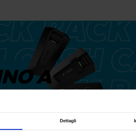
INO A
IMBORSO
Dettagli