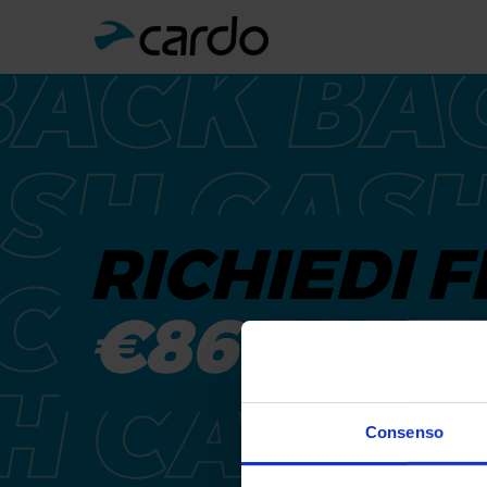
RICHIEDI F
€86 DI R
Consenso