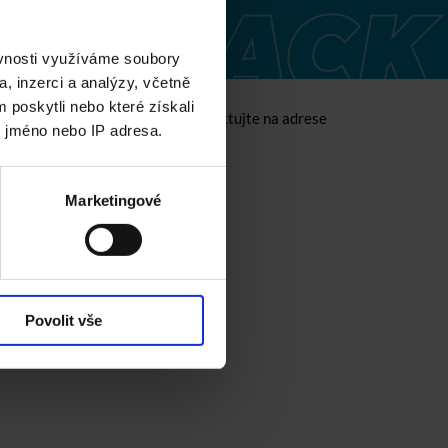
ěvnosti využíváme soubory
, inzerci a analýzy, včetně
 poskytli nebo které získali
V případě dotazů nás prosím kontaktujte na adrese
e jméno nebo IP adresa.
.com
Marketingové
Povolit vše