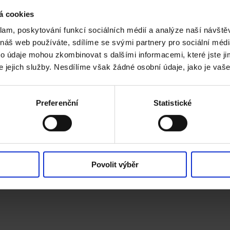
á cookies
klam, poskytování funkcí sociálních médií a analýze naší návšt
 náš web používáte, sdílíme se svými partnery pro sociální média
to údaje mohou zkombinovat s dalšími informacemi, které jste jim
Tato promoakce skončila. 
e jejich služby. Nesdílíme však žádné osobní údaje, jako je vaš
cardo@promotion-support
Preferenční
Statistické
Povolit výběr