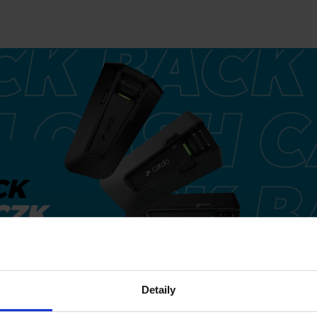
CK
CZK
Detaily