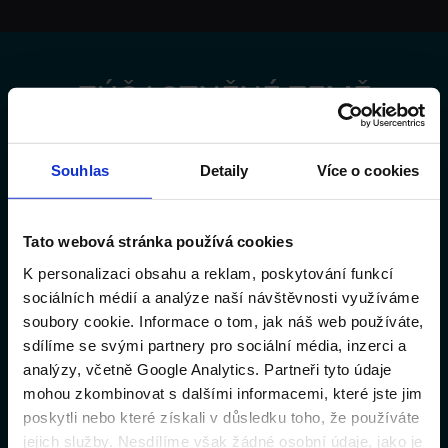
ZÚČASTNĚNÉ ZEMĚ
France
Germany
Souhlas
Detaily
Více o cookies
UK
Belgium
Tato webová stránka používá cookies
Netherlands
Spain
K personalizaci obsahu a reklam, poskytování funkcí
sociálních médií a analýze naší návštěvnosti využíváme
Italy
Portugal
soubory cookie. Informace o tom, jak náš web používáte,
sdílíme se svými partnery pro sociální média, inzerci a
Poland
Norway
analýzy, včetně Google Analytics. Partneři tyto údaje
Sweden
Switzerland
mohou zkombinovat s dalšími informacemi, které jste jim
poskytli nebo které získali v důsledku toho, že používáte
Austria
Greece
jejich služby. Nesdílíme však žádné osobní údaje, jako je