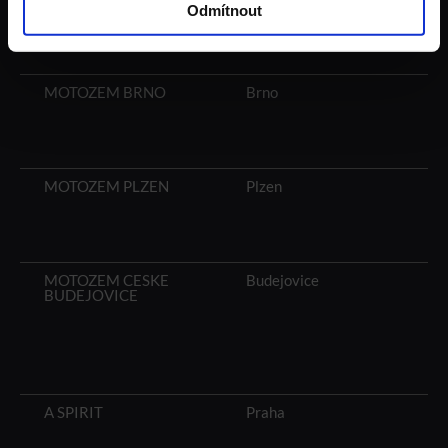
Odmítnout
MOTOZEM BRNO
Brno
MOTOZEM PLZEN
Plzen
MOTOZEM CESKE
Budejovice
BUDEJOVICE
A SPIRIT
Praha